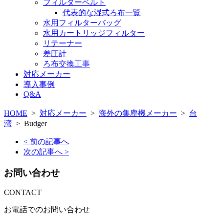
フィルターベルト
代表的な湿式ろ布一覧
水用フィルターバッグ
水用カートリッジフィルター
リテーナー
差圧計
ろ布交換工事
対応メーカー
導入事例
Q&A
HOME
>
対応メーカー
>
海外の集塵機メーカー
>
台
湾
>
Budger
< 前の記事へ
次の記事へ >
お問い合わせ
CONTACT
お電話でのお問い合わせ