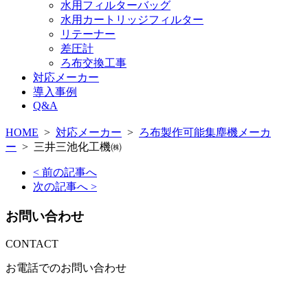
水用フィルターバッグ
水用カートリッジフィルター
リテーナー
差圧計
ろ布交換工事
対応メーカー
導入事例
Q&A
HOME
>
対応メーカー
>
ろ布製作可能集塵機メーカ
ー
>
三井三池化工機㈱
< 前の記事へ
次の記事へ >
お問い合わせ
CONTACT
お電話でのお問い合わせ